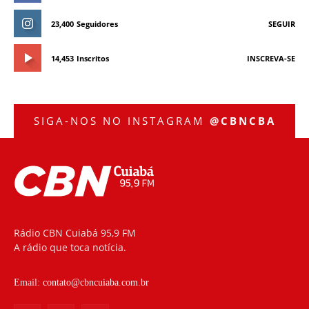
23,400
Seguidores
SEGUIR
14,453
Inscritos
INSCREVA-SE
SIGA-NOS NO INSTAGRAM
@CBNCBA
Rádio CBN Cuiabá 95,9 FM
A rádio que toca notícia.
Email:
contato@cbncuiaba.com.br