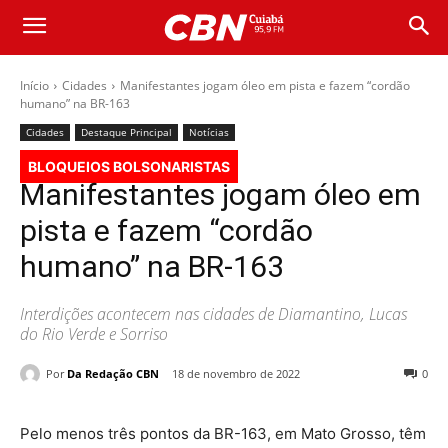
Início
Cidades
Manifestantes jogam óleo em pista e fazem “cordão
humano” na BR-163
Cidades
Destaque Principal
Notícias
BLOQUEIOS BOLSONARISTAS
Manifestantes jogam óleo em
pista e fazem “cordão
humano” na BR-163
Interdições acontecem nas cidades de Diamantino, Lucas
do Rio Verde e Sorriso
Por
Da Redação CBN
18 de novembro de 2022
0
Pelo menos três pontos da BR-163, em Mato Grosso, têm