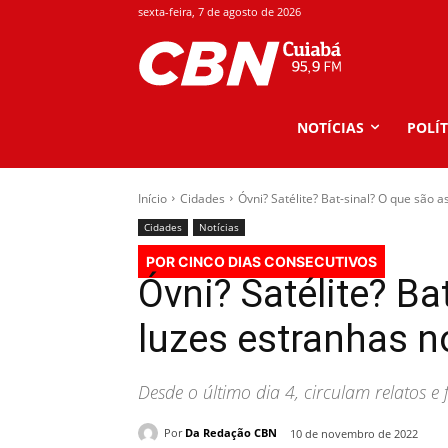
sexta-feira, 7 de agosto de 2026
NOTÍCIAS
POLÍT
Início
Cidades
Óvni? Satélite? Bat-sinal? O que são a
Cidades
Notícias
POR CINCO DIAS CONSECUTIVOS
Óvni? Satélite? Ba
luzes estranhas n
Desde o último dia 4, circulam relatos e
Por
Da Redação CBN
10 de novembro de 2022