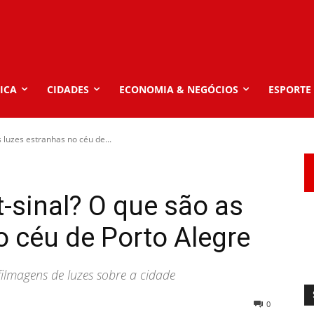
ICA
CIDADES
ECONOMIA & NEGÓCIOS
ESPORTE
s luzes estranhas no céu de...
t-sinal? O que são as
o céu de Porto Alegre
 filmagens de luzes sobre a cidade
0