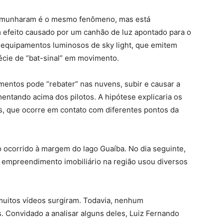
stemunharam é o mesmo fenômeno, mas está
m efeito causado por um canhão de luz apontado para o
equipamentos luminosos de sky light, que emitem
pécie de “bat-sinal” em movimento.
entos pode “rebater” nas nuvens, subir e causar a
entando acima dos pilotos. A hipótese explicaria os
s, que ocorre em contato com diferentes pontos da
 ocorrido à margem do lago Guaíba. No dia seguinte,
empreendimento imobiliário na região usou diversos
e muitos vídeos surgiram. Todavia, nenhum
as. Convidado a analisar alguns deles, Luiz Fernando