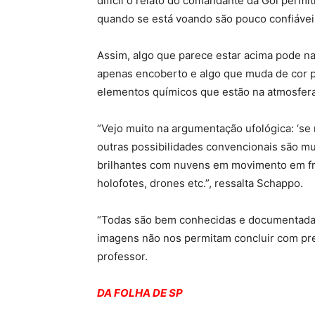
difícil o relato do comandante da Gol permi
quando se está voando são pouco confiávei
Assim, algo que parece estar acima pode n
apenas encoberto e algo que muda de cor p
elementos químicos que estão na atmosfer
“Vejo muito na argumentação ufológica: ‘se 
outras possibilidades convencionais são mu
brilhantes com nuvens em movimento em fren
holofotes, drones etc.”, ressalta Schappo.
“Todas são bem conhecidas e documentadas
imagens não nos permitam concluir com pre
professor.
DA FOLHA DE SP