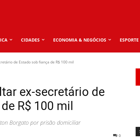
ICA
CIDADES
ECONOMIA & NEGÓCIOS
ESPORTE
cretário de Estado sob fiança de R$ 100 mil
tar ex-secretário de
 de R$ 100 mil
ilton Borgato por prisão domiciliar
0