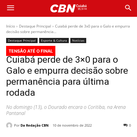
Início
Destaque Principal
Cuiabá perde de 3x0 para o Galo e empurra
decisão sobre permanência...
Destaque Principal
Esporte & Cultura
Notícias
TENSÃO ATÉ O FINAL
Cuiabá perde de 3×0 para o
Galo e empurra decisão sobre
permanência para última
rodada
No domingo (13), o Dourado encara o Coritiba, na Arena
Pantanal
Por
Da Redação CBN
10 de novembro de 2022
0