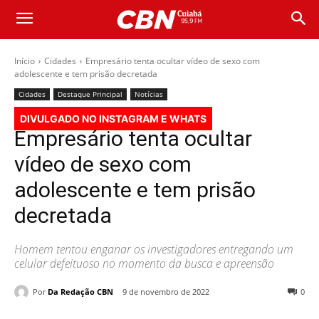
Início
Cidades
Empresário tenta ocultar vídeo de sexo com
adolescente e tem prisão decretada
Cidades
Destaque Principal
Notícias
DIVULGADO NO INSTAGRAM E WHATS
Empresário tenta ocultar
vídeo de sexo com
adolescente e tem prisão
decretada
Homem tentou enganar os investigadores entregando um
celular defeituoso no momento da busca e apreensão
Por
Da Redação CBN
9 de novembro de 2022
0