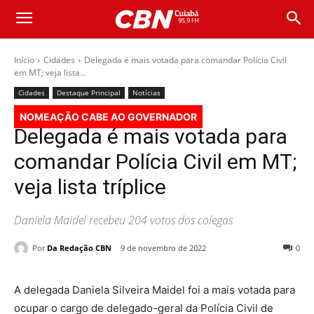
Início
Cidades
Delegada é mais votada para comandar Polícia Civil
em MT; veja lista...
Cidades
Destaque Principal
Notícias
NOMEAÇÃO CABE AO GOVERNADOR
Delegada é mais votada para
comandar Polícia Civil em MT;
veja lista tríplice
Daniela Maidel recebeu 204 votos dos colegas
Por
Da Redação CBN
9 de novembro de 2022
0
A delegada Daniela Silveira Maidel foi a mais votada para
ocupar o cargo de delegado-geral da Polícia Civil de