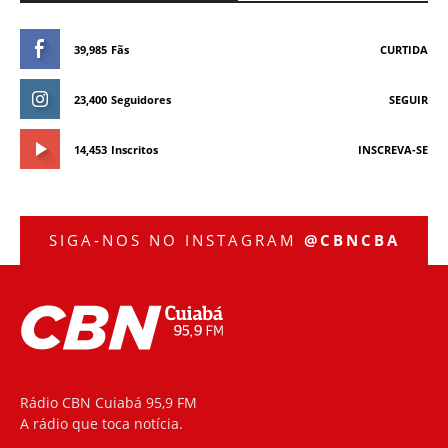
39,985
Fãs
CURTIDA
23,400
Seguidores
SEGUIR
14,453
Inscritos
INSCREVA-SE
SIGA-NOS NO INSTAGRAM
@CBNCBA
Rádio CBN Cuiabá 95,9 FM
A rádio que toca notícia.