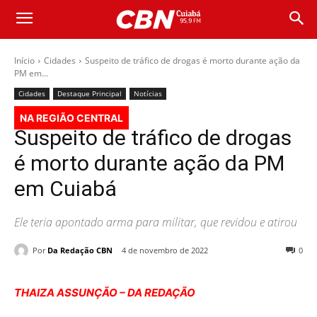
Início
Cidades
Suspeito de tráfico de drogas é morto durante ação da
PM em...
Cidades
Destaque Principal
Notícias
NA REGIÃO CENTRAL
Suspeito de tráfico de drogas
é morto durante ação da PM
em Cuiabá
Ele teria apontado arma para militar, que revidou e atirou
Por
Da Redação CBN
4 de novembro de 2022
0
THAIZA ASSUNÇÃO – DA REDAÇÃO