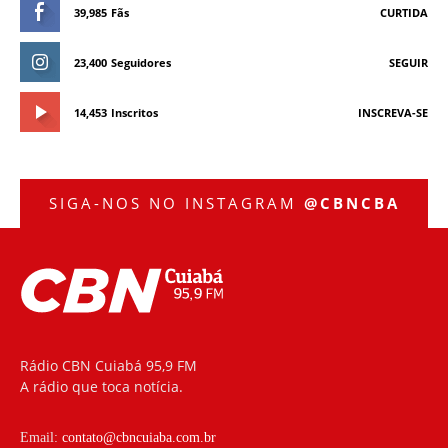
39,985
Fãs
CURTIDA
23,400
Seguidores
SEGUIR
14,453
Inscritos
INSCREVA-SE
SIGA-NOS NO INSTAGRAM
@CBNCBA
Rádio CBN Cuiabá 95,9 FM
A rádio que toca notícia.
Email:
contato@cbncuiaba.com.br