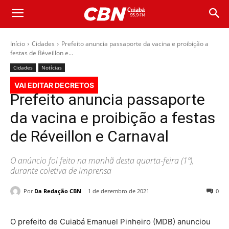
Início
Cidades
Prefeito anuncia passaporte da vacina e proibição a
festas de Réveillon e...
Cidades
Notícias
VAI EDITAR DECRETOS
Prefeito anuncia passaporte
da vacina e proibição a festas
de Réveillon e Carnaval
O anúncio foi feito na manhã desta quarta-feira (1º),
durante coletiva de imprensa
Por
Da Redação CBN
1 de dezembro de 2021
0
O prefeito de Cuiabá Emanuel Pinheiro (MDB) anunciou