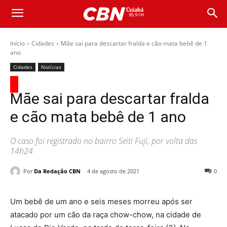
Início
Cidades
Mãe sai para descartar fralda e cão mata bebê de 1
ano
Cidades
Notícias
Mãe sai para descartar fralda
e cão mata bebê de 1 ano
O caso foi registrado no bairro Seiti Fuji, por volta das
14h24
Por
Da Redação CBN
4 de agosto de 2021
0
Um bebê de um ano e seis meses morreu após ser
atacado por um cão da raça chow-chow, na cidade de