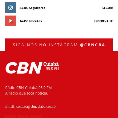
23,400
Seguidores
SEGUIR
14,453
Inscritos
INSCREVA-SE
SIGA-NOS NO INSTAGRAM
@CBNCBA
Rádio CBN Cuiabá 95,9 FM
A rádio que toca notícia.
Email:
contato@cbncuiaba.com.br