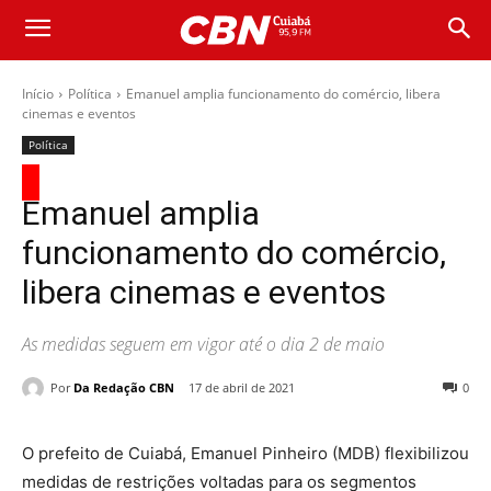
Início
Política
Emanuel amplia funcionamento do comércio, libera
cinemas e eventos
Política
Emanuel amplia
funcionamento do comércio,
libera cinemas e eventos
As medidas seguem em vigor até o dia 2 de maio
Por
Da Redação CBN
17 de abril de 2021
0
O prefeito de Cuiabá, Emanuel Pinheiro (MDB) flexibilizou
medidas de restrições voltadas para os segmentos