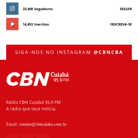
23,400
Seguidores
SEGUIR
14,453
Inscritos
INSCREVA-SE
SIGA-NOS NO INSTAGRAM
@CBNCBA
Rádio CBN Cuiabá 95,9 FM
A rádio que toca notícia.
Email:
contato@cbncuiaba.com.br