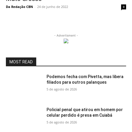
Da Redação CBN
-
24 de junho de 2022
0
- Advertisment -
MOST READ
Podemos fecha com Pivetta, mas libera
filiados para outros palanques
5 de agosto de 2026
Policial penal que atirou em homem por
celular perdido é presa em Cuiabá
5 de agosto de 2026