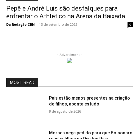
Pepê e André Luis são desfalques para
enfrentar o Athletico na Arena da Baixada
Da Redação CBN
-
13 de setembro de 2022
0
- Advertisment -
MOST READ
Pais estão menos presentes na criação
de filhos, aponta estudo
9 de agosto de 2026
Moraes nega pedido para que Bolsonaro
receba filhos no Dia dos Pais