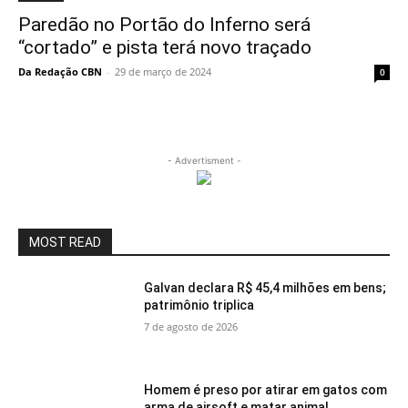
Paredão no Portão do Inferno será
“cortado” e pista terá novo traçado
Da Redação CBN
-
29 de março de 2024
0
- Advertisment -
MOST READ
Galvan declara R$ 45,4 milhões em bens;
patrimônio triplica
7 de agosto de 2026
Homem é preso por atirar em gatos com
arma de airsoft e matar animal