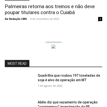
Palmeiras retorna aos treinos e não deve
poupar titulares contra o Cuiabá
Da Redação CBN
-
4 de novembro de 2022
0
- Advertisment -
MOST READ
Quadrilha que roubou 197 toneladas de
soja é alvo de operação em MT
7 de agosto de 2026
Abilio diz que vazamento de operação
“contaminou” investigação da PF