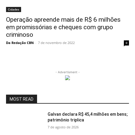
Cidades
Operação apreende mais de R$ 6 milhões
em promissórias e cheques com grupo
criminoso
Da Redação CBN
-
7 de novembro de 2022
0
- Advertisment -
MOST READ
Galvan declara R$ 45,4 milhões em bens;
patrimônio triplica
7 de agosto de 2026