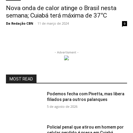
Nova onda de calor atinge o Brasil nesta
semana; Cuiabá terá máxima de 37°C
Da Redação CBN
-
11 de março de 2024
0
- Advertisment -
MOST READ
Podemos fecha com Pivetta, mas libera
filiados para outros palanques
5 de agosto de 2026
Policial penal que atirou em homem por
celular perdido é presa em Cuiabá