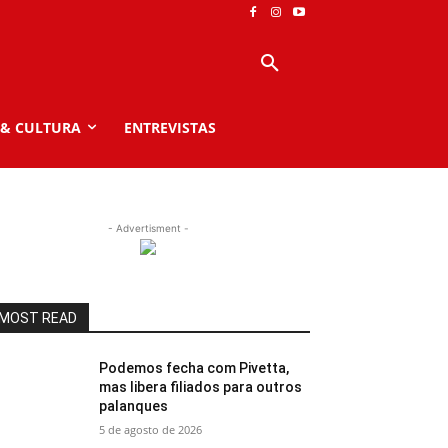
 & CULTURA
ENTREVISTAS
- Advertisment -
MOST READ
Podemos fecha com Pivetta,
mas libera filiados para outros
palanques
5 de agosto de 2026