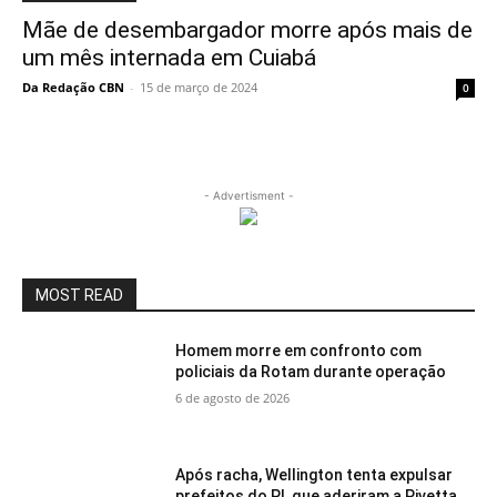
Mãe de desembargador morre após mais de
um mês internada em Cuiabá
Da Redação CBN
-
15 de março de 2024
0
- Advertisment -
MOST READ
Homem morre em confronto com
policiais da Rotam durante operação
6 de agosto de 2026
Após racha, Wellington tenta expulsar
prefeitos do PL que aderiram a Pivetta