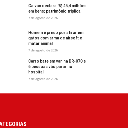
Galvan declara R$ 45,4 milhões
em bens; patrimônio triplica
7 de agosto de 2026
Homem é preso por atirar em
gatos com arma de airsoft e
matar animal
7 de agosto de 2026
Carro bate em van na BR-070 e
6 pessoas vão parar no
hospital
7 de agosto de 2026
ATEGORIAS