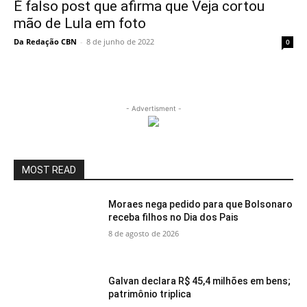
É falso post que afirma que Veja cortou
mão de Lula em foto
Da Redação CBN
-
8 de junho de 2022
0
- Advertisment -
MOST READ
Moraes nega pedido para que Bolsonaro
receba filhos no Dia dos Pais
8 de agosto de 2026
Galvan declara R$ 45,4 milhões em bens;
patrimônio triplica