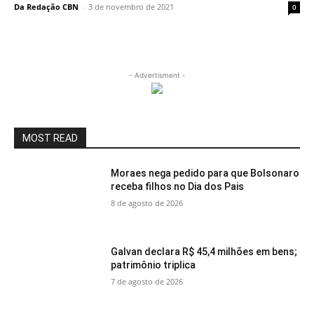
Da Redação CBN
-
3 de novembro de 2021
0
- Advertisment -
MOST READ
Moraes nega pedido para que Bolsonaro
receba filhos no Dia dos Pais
8 de agosto de 2026
Galvan declara R$ 45,4 milhões em bens;
patrimônio triplica
7 de agosto de 2026