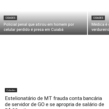
CIDADES
CIDADES
Policial penal que atirou em homem por
Médica é 
celular perdido é presa em Cuiabá
verdureir
Cidades
Estelionatário de MT frauda conta bancária
de servidor de GO e se apropria de salário de