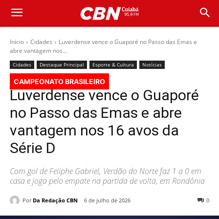
Início
Cidades
Luverdense vence o Guaporé no Passo das Emas e
abre vantagem nos...
Cidades
Destaque Principal
Esporte & Cultura
Notícias
CAMPEONATO BRASILEIRO
Luverdense vence o Guaporé
no Passo das Emas e abre
vantagem nos 16 avos da
Série D
Com gol de Feliphe Gabriel, Verdão do Norte faz 1 a 0 em
casa e joga pelo empate na partida de volta, em Rondônia
Por
Da Redação CBN
6 de julho de 2026
0