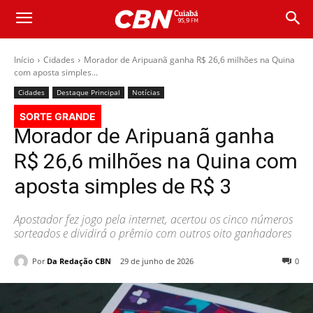
Início
Cidades
Morador de Aripuanã ganha R$ 26,6 milhões na Quina
com aposta simples...
Cidades
Destaque Principal
Notícias
SORTE GRANDE
Morador de Aripuanã ganha
R$ 26,6 milhões na Quina com
aposta simples de R$ 3
Apostador fez jogo pela internet, acertou os cinco números
sorteados e dividirá o prêmio com outros oito ganhadores
Por
Da Redação CBN
29 de junho de 2026
0