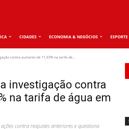
ICA
CIDADES
ECONOMIA & NEGÓCIOS
ESPORTE
gação contra aumento de 11,93% na tarifa de...
a investigação contra
% na tarifa de água em
ções contra reajustes anteriores e questiona