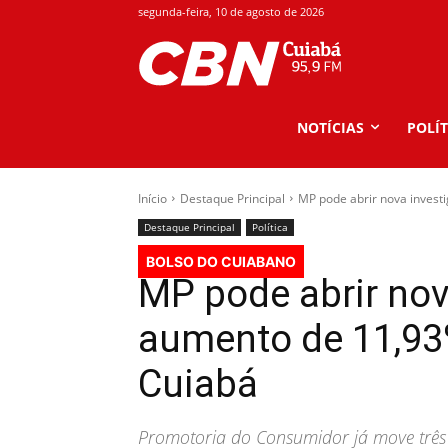
segunda-feira, 10 de agosto de 2026
NOTÍCIAS
POLÍT
Início
Destaque Principal
MP pode abrir nova investi
Destaque Principal
Política
BOLSO DO CUIABANO
MP pode abrir nov
aumento de 11,93
Cuiabá
Promotoria do Consumidor já move três a