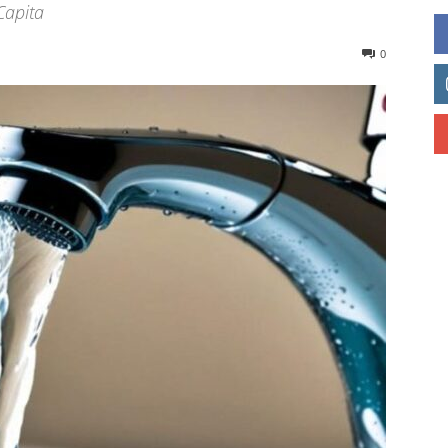
Capita
0