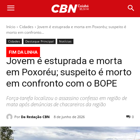
Início
Cidades
Jovem é estuprada e morta em Poxoréu; suspeito é
morto em confronto...
Cidades
Destaque Principal
Notícias
FIM DA LINHA
Jovem é estuprada e morta
em Poxoréu; suspeito é morto
em confronto com o BOPE
Força-tarefa localizou o assassino confesso em região de
mata após denúncias de chacareiros da região
Por
Da Redação CBN
8 de junho de 2026
0