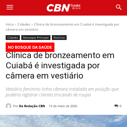
Início
Cidades
Clínica de bronzeamento em Cuiabá é investigada por
câmera em vestiário
Cidades
Destaque Principal
Notícias
NO BOSQUE DA SAÚDE
Clínica de bronzeamento em
Cuiabá é investigada por
câmera em vestiário
Vestiário feminino tinha câmera instalada em posição que
poderia registrar clientes trocando de roupa
Por
Da Redação CBN
15 de maio de 2026
0