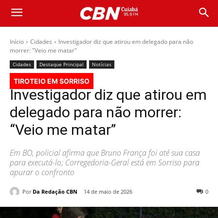
Início
Cidades
Investigador diz que atirou em delegado para não
morrer: "Veio me matar"
Cidades
Destaque Principal
Notícias
TIROTEIO EM SORRISO
Investigador diz que atirou em
delegado para não morrer:
“Veio me matar”
Em BO, policial afirma que Bruno França foi até sua casa
para executá-lo; Corregedoria-Geral está em Sorriso para
apurar o confronto
Por
Da Redação CBN
14 de maio de 2026
0