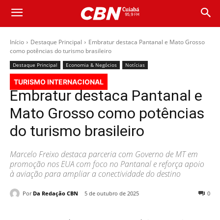
Início
Destaque Principal
Embratur destaca Pantanal e Mato Grosso
como potências do turismo brasileiro
Destaque Principal
Economia & Negócios
Notícias
TURISMO INTERNACIONAL
Embratur destaca Pantanal e
Mato Grosso como potências
do turismo brasileiro
Marcelo Freixo destaca parceria com Governo de MT em
promoção nos EUA com foco no Pantanal e reforça apoio
à aviação para ampliar a conectividade do destino
Por
Da Redação CBN
5 de outubro de 2025
0