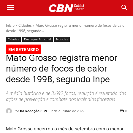
Início
Cidades
Mato Grosso registra menor número de focos de calor
desde 1998, segundo...
Cidades
Destaque Principal
Notícias
EM SETEMBRO
Mato Grosso registra menor
número de focos de calor
desde 1998, segundo Inpe
A média histórica é de 3.692 focos; redução é resultado das
ações de prevenção e combate aos incêndios florestais
Por
Da Redação CBN
2 de outubro de 2025
0
Mato Grosso encerrou o mês de setembro com o menor