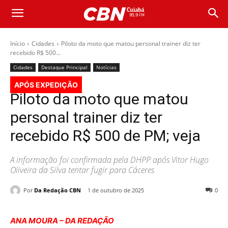
Início
Cidades
Piloto da moto que matou personal trainer diz ter
recebido R$ 500...
Cidades
Destaque Principal
Notícias
APÓS EXPEDIÇÃO
Piloto da moto que matou
personal trainer diz ter
recebido R$ 500 de PM; veja
A informação foi confirmada pela DHPP após Vitor Hugo
Oliveira da Silva tentar fugir para Cáceres
Por
Da Redação CBN
1 de outubro de 2025
0
ANA MOURA – DA REDAÇÃO