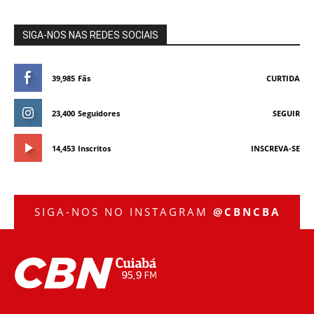
SIGA-NOS NAS REDES SOCIAIS
39,985
Fãs
CURTIDA
23,400
Seguidores
SEGUIR
14,453
Inscritos
INSCREVA-SE
SIGA-NOS NO INSTAGRAM
@CBNCBA