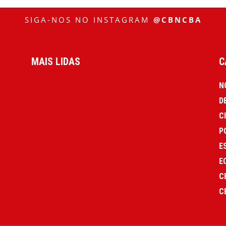
SIGA-NOS NO INSTAGRAM
@CBNCBA
MAIS LIDAS
C
N
D
C
P
E
E
C
C