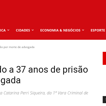
ICA
CIDADES
ECONOMIA & NEGÓCIOS
ESPORTE
são por morte de advogada
o a 37 anos de prisão
ogada
ca Catarina Perri Siqueira, da 1ª Vara Criminal de