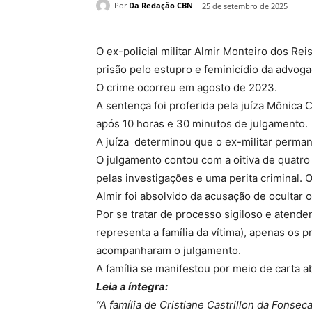
Por
Da Redação CBN
25 de setembro de 2025
O ex-policial militar Almir Monteiro dos Rei
prisão pelo estupro e feminicídio da advoga
O crime ocorreu em agosto de 2023.
A sentença foi proferida pela juíza Mônica C
após 10 horas e 30 minutos de julgamento.
A juíza determinou que o ex-militar perman
O julgamento contou com a oitiva de quatro
pelas investigações e uma perita criminal.
Almir foi absolvido da acusação de ocultar o
Por se tratar de processo sigiloso e atend
representa a família da vítima), apenas os 
acompanharam o julgamento.
A família se manifestou por meio de carta a
Leia a íntegra:
“A família de Cristiane Castrillon da Fons