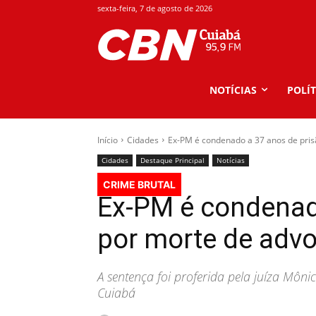
sexta-feira, 7 de agosto de 2026
NOTÍCIAS
POLÍT
Início
Cidades
Ex-PM é condenado a 37 anos de pri
Cidades
Destaque Principal
Notícias
CRIME BRUTAL
Ex-PM é condenad
por morte de adv
A sentença foi proferida pela juíza Môni
Cuiabá