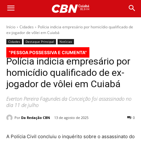
Início
Cidades
Polícia indicia empresário por homicídio qualificado de
ex-jogador de vôlei em Cuiabá
Cidades
Destaque Principal
Notícias
"PESSOA POSSESSIVA E CIUMENTA"
Polícia indicia empresário por
homicídio qualificado de ex-
jogador de vôlei em Cuiabá
Everton Pereira Fagundes da Conceição foi assassinado no
dia 11 de julho
Por
Da Redação CBN
13 de agosto de 2025
0
A Polícia Civil concluiu o inquérito sobre o assassinato do