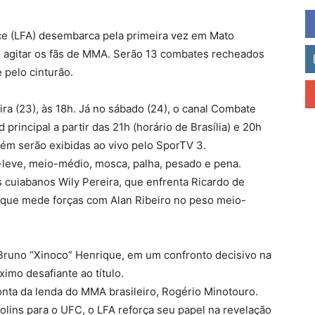
nce (LFA) desembarca pela primeira vez em Mato
 agitar os fãs de MMA. Serão 13 combates recheados
 pelo cinturão.
ra (23), às 18h. Já no sábado (24), o canal Combate
principal a partir das 21h (horário de Brasília) e 20h
mbém serão exibidas ao vivo pelo SporTV 3.
-leve, meio-médio, mosca, palha, pesado e pena.
s cuiabanos Wily Pereira, que enfrenta Ricardo de
 que mede forças com Alan Ribeiro no peso meio-
a Bruno “Xinoco” Henrique, em um confronto decisivo na
imo desafiante ao título.
nta da lenda do MMA brasileiro, Rogério Minotouro.
lins para o UFC, o LFA reforça seu papel na revelação