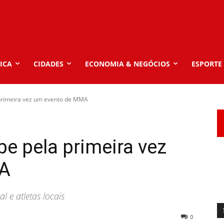
ICA
CIDADES
ECONOMIA & NEGÓCIOS
ESPORTE
primeira vez um evento de MMA
e pela primeira vez
MA
 e atletas locais
0