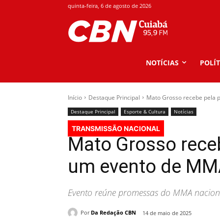
quinta-feira, 6 de agosto de 2026
NOTÍCIAS
POLÍT
Início
Destaque Principal
Mato Grosso recebe pela 
Destaque Principal
Esporte & Cultura
Notícias
TRANSMISSÃO NACIONAL
Mato Grosso receb
um evento de M
Evento reúne promessas do MMA nacional
Por
Da Redação CBN
14 de maio de 2025