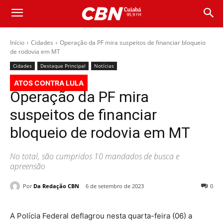
Início
Cidades
Operação da PF mira suspeitos de financiar bloqueio
de rodovia em MT
Cidades
Destaque Principal
Notícias
ATOS CONTRA LULA
Operação da PF mira
suspeitos de financiar
bloqueio de rodovia em MT
No total, são cumpridos 10 mandados de busca e
apreensão
Por
Da Redação CBN
6 de setembro de 2023
0
A Polícia Federal deflagrou nesta quarta-feira (06) a