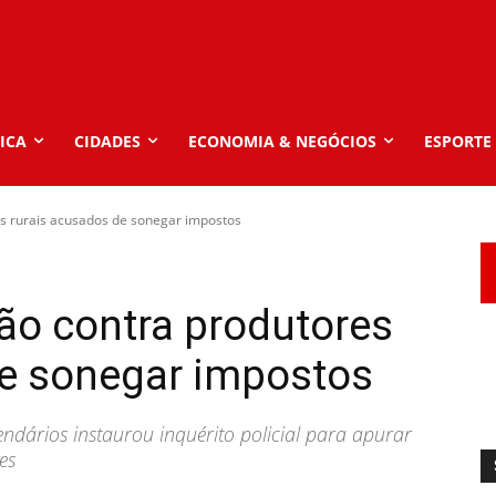
ICA
CIDADES
ECONOMIA & NEGÓCIOS
ESPORTE
es rurais acusados de sonegar impostos
ção contra produtores
de sonegar impostos
ndários instaurou inquérito policial para apurar
es