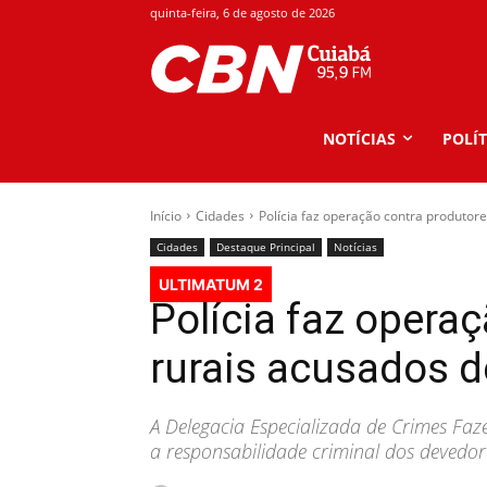
quinta-feira, 6 de agosto de 2026
NOTÍCIAS
POLÍT
Início
Cidades
Polícia faz operação contra produtor
Cidades
Destaque Principal
Notícias
ULTIMATUM 2
Polícia faz opera
rurais acusados 
A Delegacia Especializada de Crimes Faze
a responsabilidade criminal dos devedor