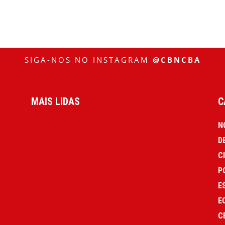
SIGA-NOS NO INSTAGRAM
@CBNCBA
MAIS LIDAS
C
N
D
C
P
E
E
C