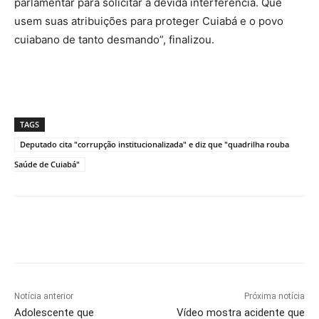
parlamentar para solicitar a devida interferência. Que
usem suas atribuições para proteger Cuiabá e o povo
cuiabano de tanto desmando”, finalizou.
TAGS
Deputado cita "corrupção institucionalizada" e diz que "quadrilha rouba
Saúde de Cuiabá"
Notícia anterior
Próxima notícia
Adolescente que
Vídeo mostra acidente que