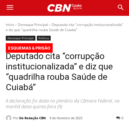
Início
Destaque Principal
Deputado cita "corrupção institucionalizada"
e diz que "quadrilha rouba Saúde de Cuiabá"
Destaque Principal
Política
ESQUEMAS & PRISÃO
Deputado cita “corrupção
institucionalizada” e diz que
“quadrilha rouba Saúde de
Cuiabá”
A declaração foi dada no plenário da Câmara Federal, na
manhã desta quinta-feira (9)
Por
Da Redação CBN
9 de fevereiro de 2023
0