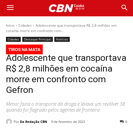
Início
Cidades
Adolescente que transportava R$ 2,8 milhões em
cocaína morre em confronto com...
Cidades
Destaque Principal
Notícias
TIROS NA MATA
Adolescente que transportava
R$ 2,8 milhões em cocaína
morre em confronto com
Gefron
Menor fazia o transporte da droga e levava um revólver 38
quando foi flagrado pelos agentes de fronteira
Por
Da Redação CBN
9 de fevereiro de 2023
0