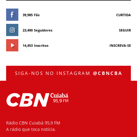
39,985
Fãs
CURTIDA
23,400
Seguidores
SEGUIR
14,453
Inscritos
INSCREVA-SE
SIGA-NOS NO INSTAGRAM
@CBNCBA
Rádio CBN Cuiabá 95,9 FM
A rádio que toca notícia.