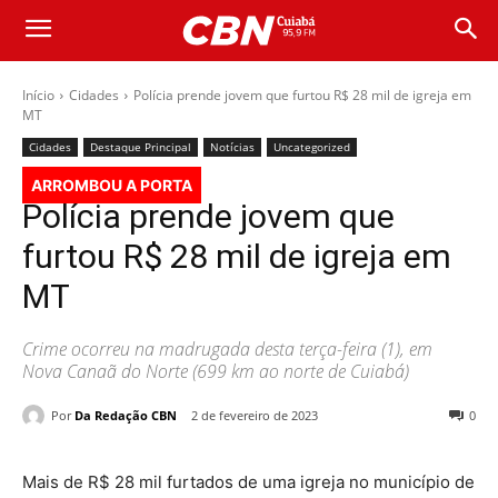
Início
Cidades
Polícia prende jovem que furtou R$ 28 mil de igreja em
MT
Cidades
Destaque Principal
Notícias
Uncategorized
ARROMBOU A PORTA
Polícia prende jovem que
furtou R$ 28 mil de igreja em
MT
Crime ocorreu na madrugada desta terça-feira (1), em
Nova Canaã do Norte (699 km ao norte de Cuiabá)
Por
Da Redação CBN
2 de fevereiro de 2023
0
Mais de R$ 28 mil furtados de uma igreja no município de