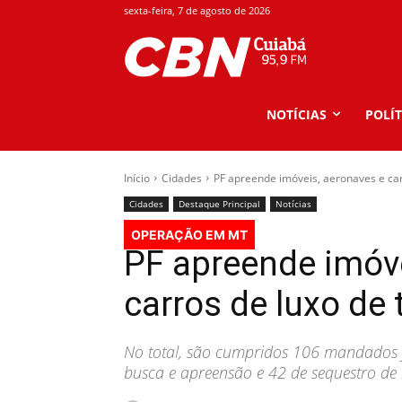
sexta-feira, 7 de agosto de 2026
NOTÍCIAS
POLÍT
Início
Cidades
PF apreende imóveis, aeronaves e car
Cidades
Destaque Principal
Notícias
OPERAÇÃO EM MT
PF apreende imóve
carros de luxo de 
No total, são cumpridos 106 mandados ju
busca e apreensão e 42 de sequestro de