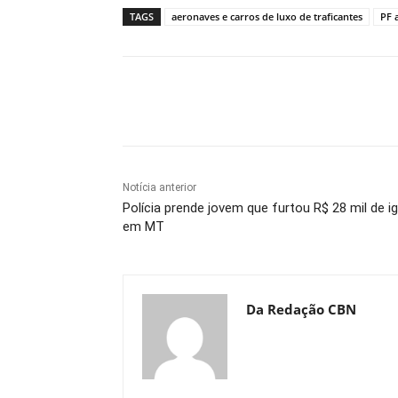
TAGS
aeronaves e carros de luxo de traficantes
PF 
Compartilhe
Notícia anterior
Polícia prende jovem que furtou R$ 28 mil de ig
em MT
Da Redação CBN