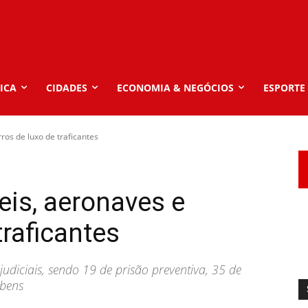
ICA
CIDADES
ECONOMIA & NEGÓCIOS
ESPORTE
ros de luxo de traficantes
is, aeronaves e
traficantes
diciais, sendo 19 de prisão preventiva, 35 de
 bens