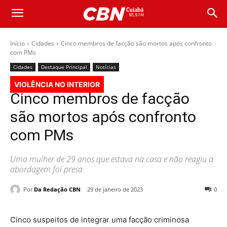
Início
Cidades
Cinco membros de facção são mortos após confronto
com PMs
Cidades
Destaque Principal
Notícias
VIOLÊNCIA NO INTERIOR
Cinco membros de facção
são mortos após confronto
com PMs
Uma mulher de 29 anos que estava na casa e não reagiu a
abordagem foi presa
Por
Da Redação CBN
29 de janeiro de 2023
0
Cinco suspeitos de integrar uma facção criminosa