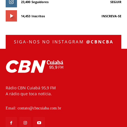
23,400
Seguidores
SEGUIR
14,453
Inscritos
INSCREVA-SE
SIGA-NOS NO INSTAGRAM
@CBNCBA
Rádio CBN Cuiabá 95,9 FM
A rádio que toca notícia.
Email:
contato@cbncuiaba.com.br