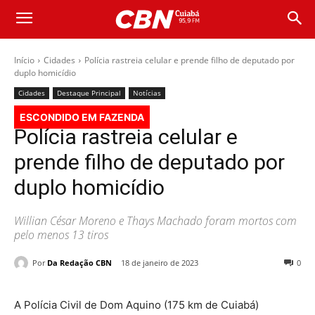
Início
Cidades
Polícia rastreia celular e prende filho de deputado por
duplo homicídio
Cidades
Destaque Principal
Notícias
ESCONDIDO EM FAZENDA
Polícia rastreia celular e
prende filho de deputado por
duplo homicídio
Willian César Moreno e Thays Machado foram mortos com
pelo menos 13 tiros
Por
Da Redação CBN
18 de janeiro de 2023
0
A Polícia Civil de Dom Aquino (175 km de Cuiabá)