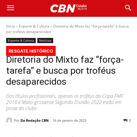
Início
Esporte & Cultura
Diretoria do Mixto faz "força-tarefa" e busca
por troféus desaparecidos
Esporte & Cultura
Notícias
RESGATE HISTÓRICO
Diretoria do Mixto faz “força-
tarefa” e busca por troféus
desaparecidos
Dos títulos profissionais, apenas os troféus da Copa FMF
2018 e Mato-grossense Segunda Divisão 2022 estão em
posse do clube
Por
Da Redação CBN
16 de janeiro de 2023
0