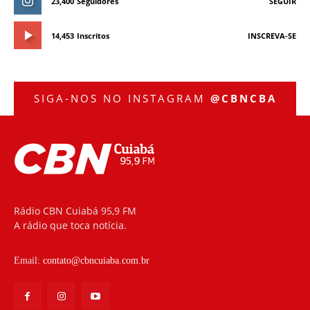
23,400
Seguidores
SEGUIR
14,453
Inscritos
INSCREVA-SE
SIGA-NOS NO INSTAGRAM
@CBNCBA
Rádio CBN Cuiabá 95,9 FM
A rádio que toca notícia.
Email:
contato@cbncuiaba.com.br