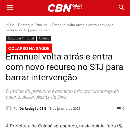
Início
Destaque Principal
Emanuel volta atrás e entra com novo
recurso no STJ para barrar...
Destaque Principal
Política
COLAPSO NA SAÚDE
Emanuel volta atrás e entra
com novo recurso no STJ para
barrar intervenção
O pedido da prefeitura é assinado pelo procurador-geral-
adjunto Allison Akerley da Silva.
Por
Da Redação CBN
5 de janeiro de 2023
0
A Prefeitura de Cuiabá apresentou, nesta quinta-feira (5),