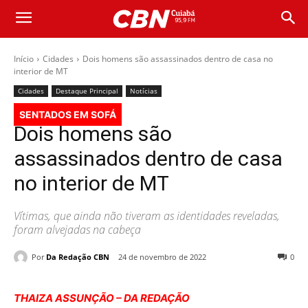
Início
Cidades
Dois homens são assassinados dentro de casa no
interior de MT
Cidades
Destaque Principal
Notícias
SENTADOS EM SOFÁ
Dois homens são
assassinados dentro de casa
no interior de MT
Vítimas, que ainda não tiveram as identidades reveladas,
foram alvejadas na cabeça
Por
Da Redação CBN
24 de novembro de 2022
0
THAIZA ASSUNÇÃO – DA REDAÇÃO