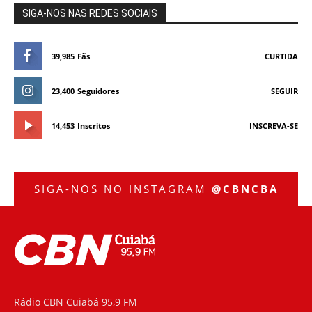
SIGA-NOS NAS REDES SOCIAIS
39,985
Fãs
CURTIDA
23,400
Seguidores
SEGUIR
14,453
Inscritos
INSCREVA-SE
SIGA-NOS NO INSTAGRAM
@CBNCBA
Rádio CBN Cuiabá 95,9 FM