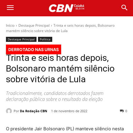
Início
Destaque Principal
Trinta e seis horas depois, Bolsonaro
mantém silêncio sobre vitória de Lula
Destaque Principal
Política
DERROTADO NAS URNAS
Trinta e seis horas depois,
Bolsonaro mantém silêncio
sobre vitória de Lula
Tradicionalmente, candidatos derrotados fazem
declaração pública sobre o resultado da eleição
Por
Da Redação CBN
1 de novembro de 2022
0
O presidente Jair Bolsonaro (PL) manteve silêncio nesta