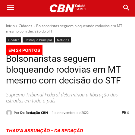
Início
Cidades
Bolsonaristas seguem bloqueando rodovias em MT
mesmo com decisão do STF
Cidades
Destaque Principal
Notícias
EM 24 PONTOS
Bolsonaristas seguem
bloqueando rodovias em MT
mesmo com decisão do STF
Supremo Tribunal Federal determinou a liberação das
estradas em todo o país
Por
Da Redação CBN
1 de novembro de 2022
0
THAIZA ASSUNÇÃO – DA REDAÇÃO