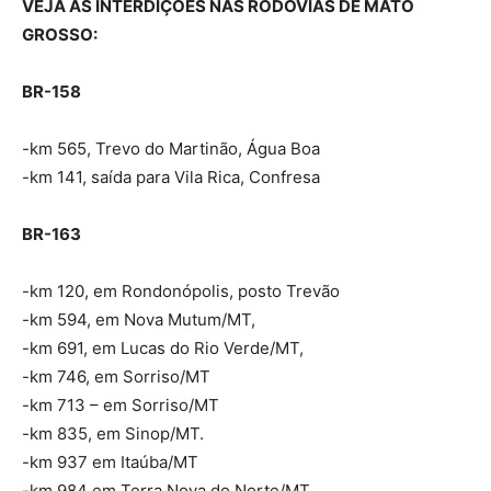
VEJA AS INTERDIÇÕES NAS RODOVIAS DE MATO
GROSSO:
BR-158
-km 565, Trevo do Martinão, Água Boa
-km 141, saída para Vila Rica, Confresa
BR-163
-km 120, em Rondonópolis, posto Trevão
-km 594, em Nova Mutum/MT,
-km 691, em Lucas do Rio Verde/MT,
-km 746, em Sorriso/MT
-km 713 – em Sorriso/MT
-km 835, em Sinop/MT.
-km 937 em Itaúba/MT
-km 984 em Terra Nova do Norte/MT